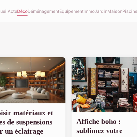
ueil
Actu
Déco
Déménagement
Équipement
Immo
Jardin
Maison
Piscin
isir matériaux et
Affiche boho :
les de suspensions
sublimez votre
r un éclairage