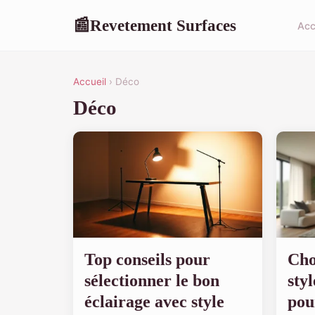
Revetement Surfaces
📰
Acc
Accueil
› Déco
Déco
Top conseils pour
Cho
sélectionner le bon
sty
éclairage avec style
pou