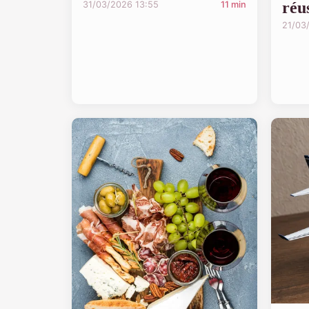
réu
31/03/2026 13:55
11 min
21/03