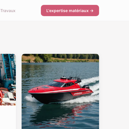
e
Travaux
L'expertise matériaux →