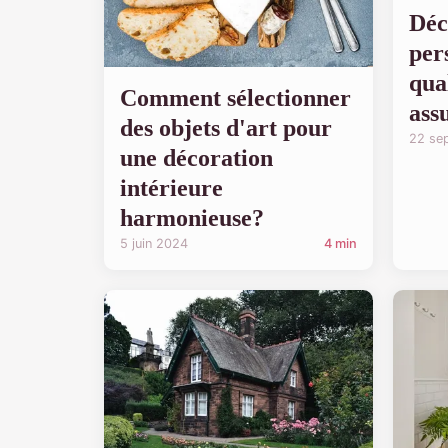
Déc
per
qua
Comment sélectionner
ass
des objets d'art pour
22 se
une décoration
intérieure
harmonieuse?
5 juin 2024
4 min