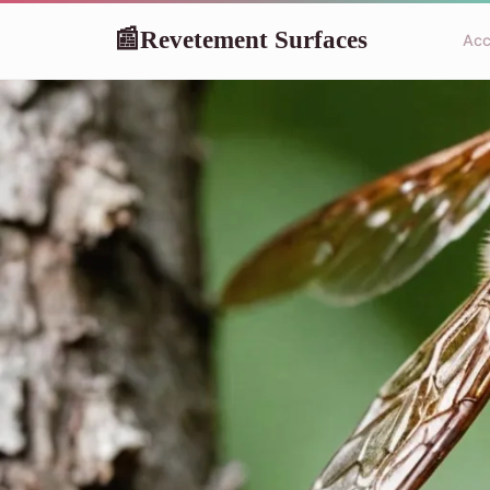
Revetement Surfaces
📰
Acc