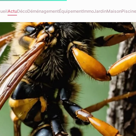
ueil
Actu
Déco
Déménagement
Équipement
Immo
Jardin
Maison
Piscin