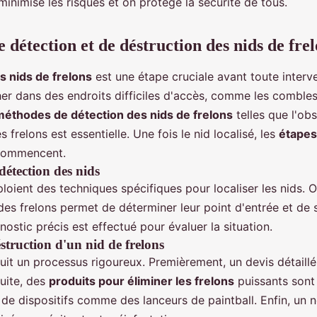
inimise les risques et on protège la sécurité de tous.
 détection et de déstruction des nids de fre
s nids de frelons
est une étape cruciale avant toute interve
er dans des endroits difficiles d'accès, comme les combles
méthodes de détection des nids de frelons
telles que l'ob
s frelons est essentielle. Une fois le nid localisé, les
étapes
ommencent.
détection des nids
oient des techniques spécifiques pour localiser les nids. O
s frelons permet de déterminer leur point d'entrée et de s
gnostic précis est effectué pour évaluer la situation.
struction d'un nid de frelons
uit un processus rigoureux. Premièrement, un devis détaillé
suite, des
produits pour éliminer les frelons
puissants sont
 de dispositifs comme des lanceurs de paintball. Enfin, un 