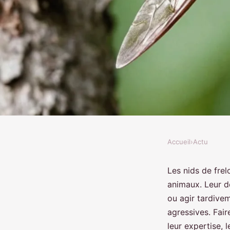
Accueil
›
Actu
ACTU
Déstruction nid de fr
Les nids de fre
animaux. Leur de
rapide et sécurisée
ou agir tardive
agressives. Fair
leur expertise, 