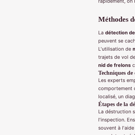
rapidement, on m
Méthodes de
La
détection de
peuvent se cach
L'utilisation de
trajets de vol de
nid de frelons
c
Techniques de 
Les experts empl
comportement de
localisé, un dia
Étapes de la dé
La déstruction s
l'inspection. En
souvent à l'aide