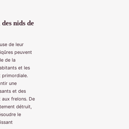
 des nids de
use de leur
piqûres peuvent
e de la
abitants et les
 primordiale.
ntir une
ssants et des
 aux frelons. De
tement détruit,
ésoudre le
issant