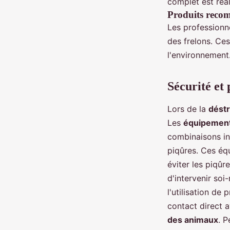
complet est réal
Produits reco
Les professionne
des frelons. Ces
l'environnement.
Sécurité et 
Lors de la
déstr
Les
équipement
combinaisons in
piqûres. Ces éq
éviter les piqûr
d'intervenir so
l'utilisation de
contact direct a
des animaux
. P