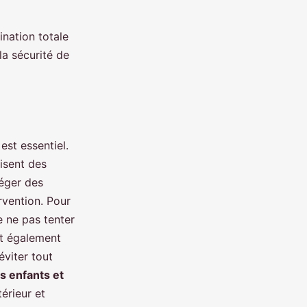
ination totale
la sécurité de
est essentiel.
lisent des
téger des
rvention. Pour
de ne pas tenter
t également
éviter tout
s enfants et
térieur et