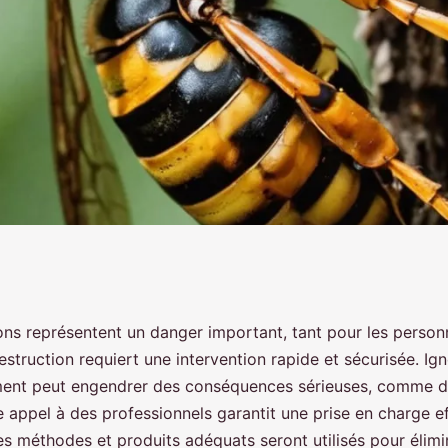
elon: intervention
lons représentent un danger important, tant pour les person
struction requiert une intervention rapide et sécurisée. Ig
ment peut engendrer des conséquences sérieuses, comme d
e appel à des professionnels garantit une prise en charge e
les méthodes et produits adéquats seront utilisés pour élimi