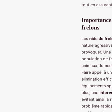
Clément
•
2 octobre 2024
•
3 min de lecture
tout en assuran
Importance 
frelons
Les
nids de fre
nature agressive
provoquer. Une
population de fr
animaux domesti
Faire appel à u
élimination effi
équipements spé
plus, une
interv
évitant ainsi la
problème rapidem